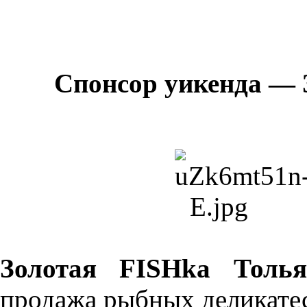
Спонсор уикенда — 
Золотая FISHka Толь
продажа рыбных деликате