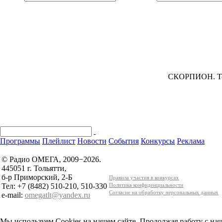
СКОРПИОН.
То
Программы
Плейлист
Новости
События
Конкурсы
Реклама
© Радио ОМЕГА, 2009−2026.
445051 г. Тольятти,
б-р Приморский, 2-Б
Правила участия в конкурсах
Тел: +7 (8482) 510-210, 510-330
Политика конфиденциальности
Согласие на обработку персональных данных
e-mail:
omegatlt@yandex.ru
Мы используем Cookies на нашем сайте. Продолжая работу с наш