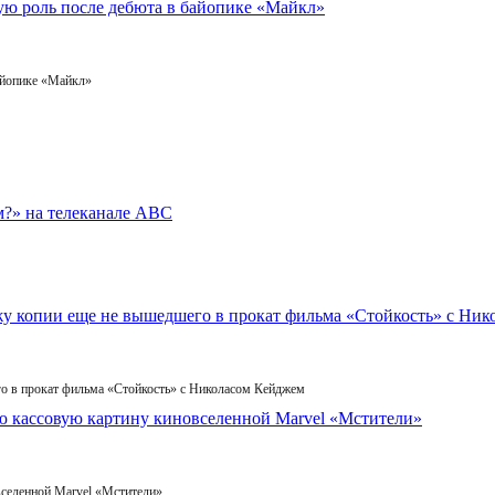
айопике «Майкл»
го в прокат фильма «Стойкость» с Николасом Кейджем
вселенной Marvel «Мстители»