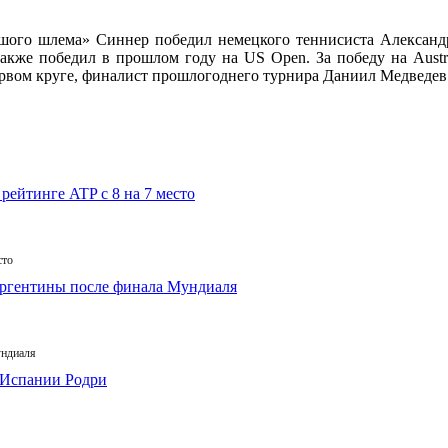
шого шлема» Синнер победил немецкого теннисиста Александра
акже победил в прошлом году на US Open. За победу на Austr
ервом круге, финалист прошлогоднего турнира Даниил Медведев
сто
ундиаля