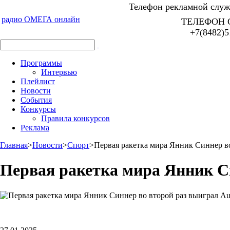
Телефон рекламной служб
радио ОМЕГА онлайн
ТЕЛЕФОН 
+7(8482)5
Программы
Интервью
Плейлист
Новости
События
Конкурсы
Правила конкурсов
Реклама
Главная
>
Новости
>
Спорт
>
Первая ракетка мира Янник Синнер во
Первая ракетка мира Янник Си