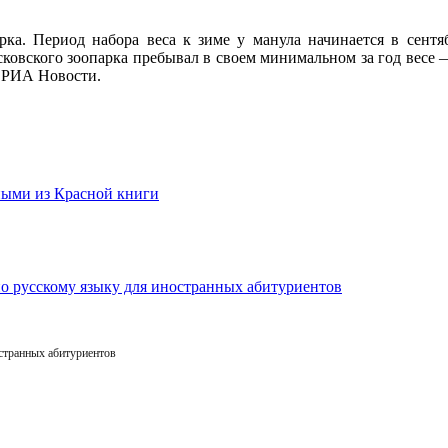
ка. Период набора веса к зиме у манула начинается в сент
ковского зоопарка пребывал в своем минимальном за год весе —
т РИА Новости.
остранных абитуриентов