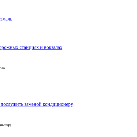
лах
ционеру