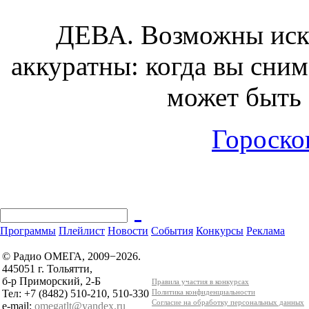
ДЕВА.
Возможны иску
аккуратны: когда вы сним
может быть 
Гороскоп
Программы
Плейлист
Новости
События
Конкурсы
Реклама
© Радио ОМЕГА, 2009−2026.
445051 г. Тольятти,
б-р Приморский, 2-Б
Правила участия в конкурсах
Тел: +7 (8482) 510-210, 510-330
Политика конфиденциальности
Согласие на обработку персональных данных
e-mail:
omegatlt@yandex.ru