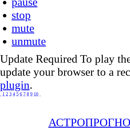
pause
stop
mute
unmute
Update Required
To play the
update your browser to a re
plugin
.
1
2
3
4
5
6
7
8
9
10
АСТРОПРОГНОЗ 