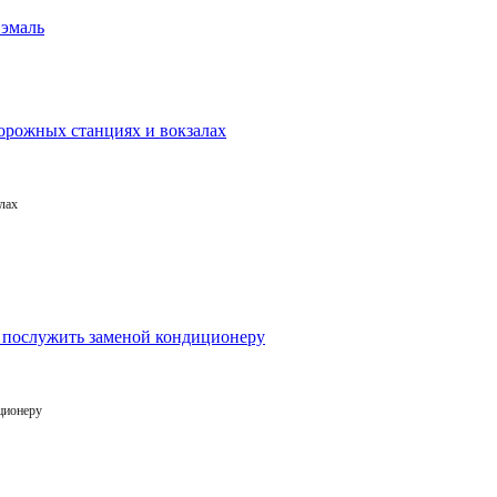
лах
ционеру