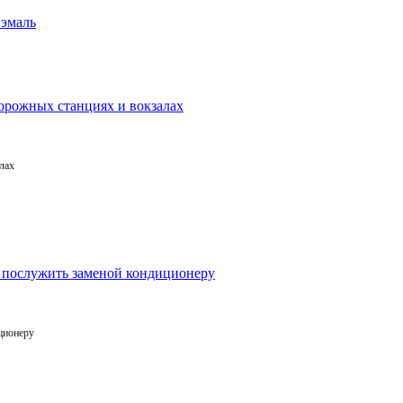
лах
ционеру