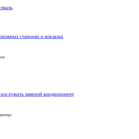
лах
ционеру