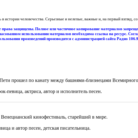
 в истории человечества. Серьезные и нелепые, важные и, на первый взгляд, 
е права защищены. Полное или частичное копирование материалов запреще
ласованном использовании материалов необходима ссылка на ресурс. Согл
ользования произведений производится с администрацией сайта Радио 106.
 Пети прошел по канату между башнями-близнецами Всемирного
ок-певица, актриса, автор и исполнитель песен.
й Венецианский кинофестиваль, старейший в мире.
вица и автор песен, детская писательница.