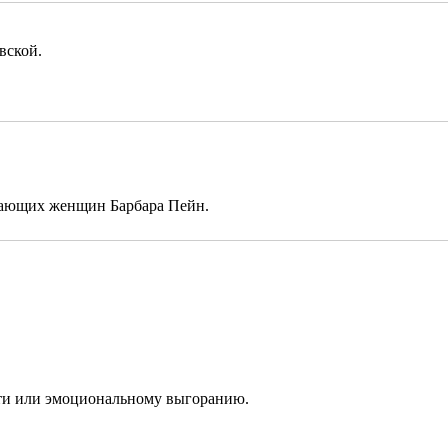
евской.
отающих женщин Барбара Пейн.
пути или эмоциональному выгоранию.