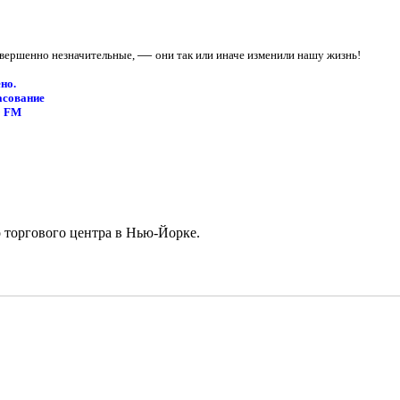
—
совершенно незначительные,
они так или иначе изменили нашу жизнь!
но.
асование
9 FM
 торгового центра в Нью-Йорке.